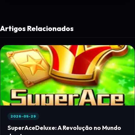
Artigos Relacionados
2026-05-29
SuperAceDeluxe: A Revolução no Mundo