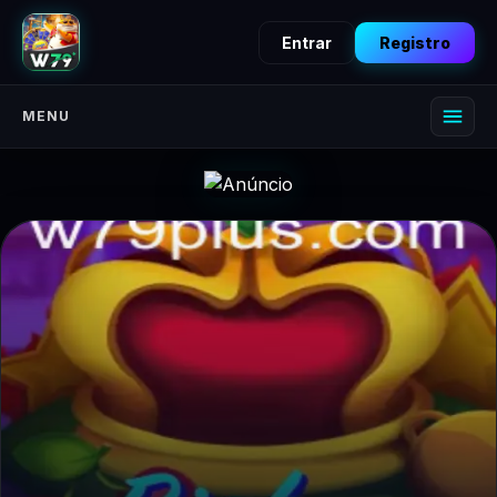
Entrar
Registro
MENU