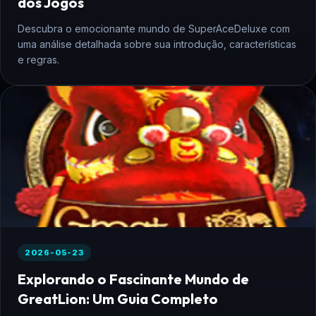
dos Jogos
Descubra o emocionante mundo de SuperAceDeluxe com
uma análise detalhada sobre sua introdução, características
e regras.
2026-05-23
Explorando o Fascinante Mundo de
GreatLion: Um Guia Completo