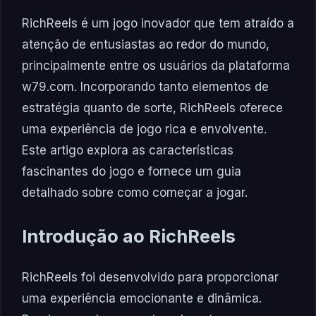
RichReels é um jogo inovador que tem atraído a
atenção de entusiastas ao redor do mundo,
principalmente entre os usuários da plataforma
w79.com. Incorporando tanto elementos de
estratégia quanto de sorte, RichReels oferece
uma experiência de jogo rica e envolvente.
Este artigo explora as características
fascinantes do jogo e fornece um guia
detalhado sobre como começar a jogar.
Introdução ao RichReels
RichReels foi desenvolvido para proporcionar
uma experiência emocionante e dinâmica.