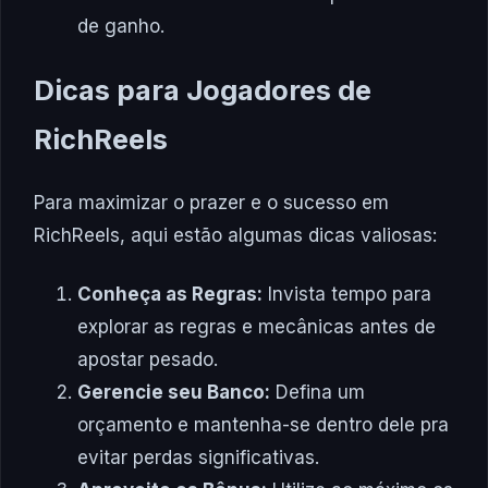
de ganho.
Dicas para Jogadores de
RichReels
Para maximizar o prazer e o sucesso em
RichReels, aqui estão algumas dicas valiosas:
Conheça as Regras:
Invista tempo para
explorar as regras e mecânicas antes de
apostar pesado.
Gerencie seu Banco:
Defina um
orçamento e mantenha-se dentro dele pra
evitar perdas significativas.